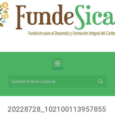
Saltar al contenido principal
20228728_102100113957855