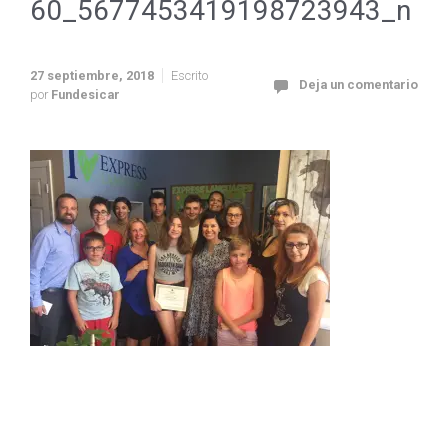
60_5677453419198723943_n
27 septiembre, 2018
Escrito
Deja un comentario
por
Fundesicar