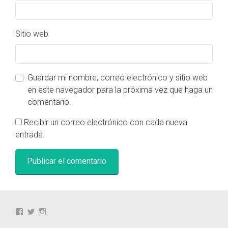
Sitio web
Guardar mi nombre, correo electrónico y sitio web
en este navegador para la próxima vez que haga un
comentario.
Recibir un correo electrónico con cada nueva
entrada.
Ver
Ver
Ver
perfil
perfil
perfil
de
de
de