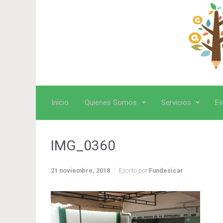
Saltar al contenido principal
Inicio
Quienes Somos
Servicios
Ev
IMG_0360
21 noviembre, 2018
Escrito por
Fundesicar