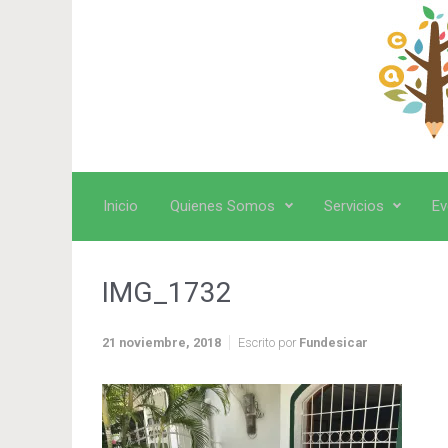
Saltar al contenido principal
Inicio
Quienes Somos
Servicios
Ev
IMG_1732
21 noviembre, 2018
Escrito por
Fundesicar